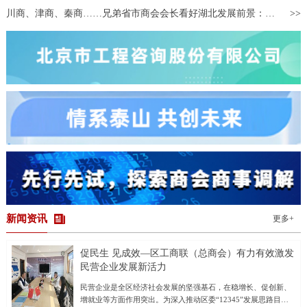
可“穿越”到万里之外的海外酒庄，体验葡萄酒制作全流程。同时，以
川商、津商、秦商……兄弟省市商会会长看好湖北发展前景：将引领带动更多企业来鄂投资兴业
参展商为原型打造的“数字人”，通过展台大屏不间断讲解酒庄文化与
酿造工艺，并同步在网络直播间进行展销。 侨博会已成为浙江承
接中国国际进口博览会溢出效
新闻资讯
更多+
促民生 见成效—区工商联（总商会）有力有效激发
民营企业发展新活力
民营企业是全区经济社会发展的坚强基石，在稳增长、促创新、
增就业等方面作用突出。为深入推动区委“12345”发展思路目标