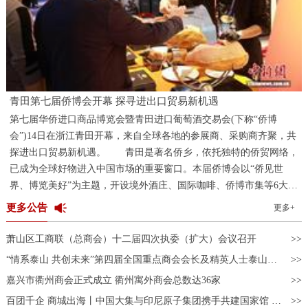
青田第七届侨博会开幕 探寻进出口贸易新机遇
第七届华侨进口商品博览会暨青田进口葡萄酒交易会(下称“侨博
会”)14日在浙江青田开幕，来自全球各地的参展商、采购商齐聚，共
探进出口贸易新机遇。 青田是著名侨乡，依托独特的侨贸网络，
已成为全球好物进入中国市场的重要窗口。本届侨博会以“侨见世
界、博览美好”为主题，开设境外酒庄、国际咖啡、侨博市集等6大主
题展区，邀请境内外企业1100家、商协会及侨团150余家，展出展销3
更多公告
更多+
万多款优质进口商品。 “中国民众对葡萄酒的喜爱超出我预
期。”来自意大利的酒商丹尼尔·吉罗拉米(Daniele Girolami)在青田友
萧山区工商联（总商会）十二届四次执委（扩大）会议召开
人的引荐下，第一次参加侨博会，只见其展柜前，前来品酒、咨询的
“情系泰山 共创未来”第四届全国重点商会会长及精英人士泰山行活动成功举办
采购商络绎不绝。“侨博会上能够对接到很多中国商家，让更多人了
嘉兴市衢州商会正式成立 衢州寓外商会总数达36家
解意大利葡萄酒的品质，期待未来的交流与合作。” “科技味”是
此次酒展的一大亮点。在“云端酒庄”展区，观众佩戴AR眼镜，即
百团千企 商城出海丨中国大集与印尼原子集团携手共建国家馆 开启东盟数字贸易合作新篇章