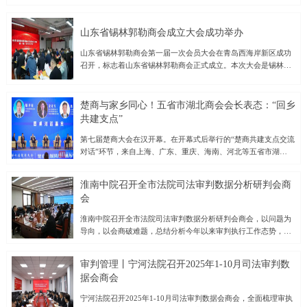
要求落地见效，进一步提升企业发展质量，激发市场活力，并结
合11月7日全区经济运行分析会议精神，11月11日—12日，北林
区工商联（总商会）围绕开展“进企业、解难题、送政策、促发
山东省锡林郭勒商会成立大会成功举办
展”活动，先后前往绥化鼎汇生物科技有限公司、绥化麦丰农产品
山东省锡林郭勒商会第一届一次会员大会在青岛西海岸新区成功
加工有限公司、鹊鹞通用航空服务（黑龙江）有限公司、绥化市
召开，标志着山东省锡林郭勒商会正式成立。本次大会是锡林郭
大豫商贸有限公司等企业，通过实地察看、座谈交流，深入了解
勒籍在鲁企业家与各界人士凝聚共识、共谋发展的重要里程碑。
企业运行和市场开发等情况，跟踪政策落地成效，收集企业在发
大会在庄严的国歌声中拉开帷幕。会议首先宣读了业务主管单位
展中的堵点难点，以求达到建言献策推动企业发展的目的，进而
《关于同意召开山东省锡林郭勒商会成立大会的批复》，随后审
激发企业家敢闯敢拼的精神，在各自赛道上书写着开拓奋进的精
楚商与家乡同心！五省市湖北商会会长表态：“回乡
议并通过了《山东省锡林郭勒商会成立筹备工作报告》《第一届
彩篇章，为全区经济高质量发展做出新贡献。绥化鼎汇生物科技
共建支点”
会员大会选举办法（草案）》《章程（草案）》《会费管理办法
有限公司是一家集饲料生产、研发及销售于一体的企业，深耕农
（草案）》等重要文件。会议还审议通过了总监票人、监票人名
第七届楚商大会在汉开幕。在开幕式后举行的“楚商共建支点交流
牧领域十余载，“鼎汇”牌饲料、浓缩饲料覆盖猪、禽等品类，销
单，并公布了第一届理事会、负责人及监事会候选人名单。经过
对话”环节，来自上海、广东、重庆、海南、河北等五省市湖北商
售网络覆盖黑龙江区域。在与企业负责人交流中，他们感到，当
公正、公开的选举程序，大会成功选举出首届理事会成员、负责
会的会长齐聚一堂，围绕“楚商向新同行、回乡共建支点”主题，
前畜牧业市场处在阶段性波动阶段，部分养殖户出现弃养、空栏
人及监事会成员，为商会的规范运作和长远发展奠定了坚实基
共话湖北民营经济创新发展路径，凝聚楚商力量，助力湖北加快
现象，企业产品销售出现暂时困难。工商联建议企业
淮南中院召开全市法院司法审判数据分析研判会商
础。新当选的会长青岛蒙记牧业发展有限公司董事长常星原在致
建成中部地区崛起重要战略支点。对话活动伊始，武汉大学经济
会
辞中表示，山东省锡林郭勒商会将秉承“服务会员、促进交流、助
与管理学院副院长、武汉大学中国新民营经济研究中心主任罗知
力发展”的宗旨，积极搭建鲁蒙两地经济文化交流的桥梁，推动在
教授发表了题为《湖北民营经济创新发展服务支点建设》的主旨
淮南中院召开全市法院司法审判数据分析研判会商会，以问题为
鲁锡林郭勒籍企业家的合作共赢，为山东与内蒙古的经济社会发
演讲。罗知教授援引数据指出，在中部崛起战略中，武汉发挥着
导向，以会商破难题，总结分析今年以来审判执行工作态势，部
展贡献力量。山东省锡林郭勒商会的成立，不仅为在鲁的锡林郭
领头羊作用，而民营经济已成为支撑湖北发展的关键力量。罗知
署年底执法办案工作，确保圆满完成全年执法办案工作目标。市
勒籍人士提供了一个温暖的“家园”，也将进一步促进两地资源整
教授认为，湖北民营经济的创新发展有三个非常宝贵的机遇：一
中院党组书记、院长潘晓晖出席会议并讲话。会议通报了2025年
合、
是湖北发展有根产业优势突出；二是人工智能的颠覆式科技创
审判管理丨宁河法院召开2025年1-10月司法审判数
1-10月全市法院审判执行工作情况。各基层法院逐一汇报执法办
新；三是百万大学生是数字时代逆向创新的主力军。为做好湖北
据会商会
案相关情况，剖析当前工作中存在的短板和不足，并明确了工作
民营企业创新发展的保障，她建议，要建立一流的中小企业创新
目标和改进举措。市中院各分管院领导点评和部署了条线相关工
宁河法院召开2025年1-10月司法审判数据会商会，全面梳理审执
生态，为中小企业提供公平竞争的市场环境；建设长江中游创新
作。潘晓晖强调，全市法院要紧盯年度目标任务不放松，坚决扛