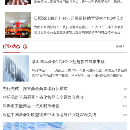
质效情况，剖析存在问题与不足，进一步明确攻坚方向，确保圆
投资中心，重视对中小科技企业的培育；打造内陆制度型的开放
起执法办案的职责使命，全力以赴提升办案质效，打好收官战，
满完成全年审判执行工作任务。领导班子成员及各部门负责同志
高地，促进企业获得更多的广阔国际和国内市场。对话活动上，
以最大努力争取最好结果，确保实现全年各项任务目标。潘晓晖
参加会议。会议通报了1-10月全院审执数据及审判态势运行情
上海市湖北商会会长、上海国鼎集团董事长张国雄，广东省湖北
要求，一是要正视问题，准确把握审判执行态势。要充分认识到
况，重点分析当前存在的短板弱项，提出针对性工作建议。会议
商会
日照浙江商会赴黔江开展帮扶助学暨村企结对活动
当前我市法院受理案件增长快、存量案件较多、个别质效指标差
要求：一是加大结案力度，压实法官管理督促和助理实质参审责
于不满意值的工作形势，从横向和纵向对比中找准差距，对照年
为助力东西部协作，践行企业社会责任，11月11日，市工商联带
任，凝聚团队合力清旧存、提质效；二是提高审判效率，进一步
度工作要点和任务分工方案，系统梳理工作进度，把握时间窗
领日照浙江商会赴重庆市黔江区开展帮扶助学与村企结对活动。
做好繁简分流，严把审限变更关口，加强鉴定等案件督促推进，
口，巩固优势、补齐短板、均衡发展，全面提升执法办案质效。
本次活动日照浙江商会专门成立了“东西部协作黔江助学基金”，
全面提升司法效率；三是着力实质解纷。充分发挥庭审庭审实质
二是要奋力冲刺，全力以赴打好年底收官战。要抓好均衡结案管
向黔江区五个乡镇的25名困难学生捐赠助学金2.5万元，并以实地
化作用，用足用好先行调解、诉中调解、执前督促等多元解纷手
行业动态
理。要不折不扣贯彻立案登记制，在确保案件质量的前提下，提
更多+
走访和参观考察的形式，深化了东西部协作与企地交流。日照浙
段，推动矛盾纠纷高效化解；四是统筹推进各项工作，牢固树
高
江商会执行会长施铝锡，黔江区工商联党组书记陈武，党组成
立“一盘棋”思想，加强各部门衔接配合，对照年度重点工作查漏
员、副主席曾祥文等共同出席活动。爱心传递温暖，善举托举希
补缺，确保各项部署落地见效，打好全年工作收官之战。
临沂国际商会组织企业赴越参展成果丰硕
望活动当日，双方首先在正阳街道桐坪社区居委会举行了简洁而
温馨的村企结对仪式。日照浙江商会5家会员企业分别与正阳街道
10月26至28日，为期三天的“2025年越南国际工业、贸易及消费品博
桐坪社区、白石镇鞍山村、天河村、凤山村、中河村正式建立结
览会”在河内成功落下帷幕。本次展会，临沂国际商会精心组织我市
对帮扶关系。仪式上，商会代表将承载着爱与希望的2.5万元助学
55家企业组团亮相越南，参展企业数量占全省总参展企业数量的
金交付给学生，专项用于资助25名品学兼优的困难学生，以缓解
60%，充分展现了临沂商城拓展国际市场的强劲势头与综合实力。本
先行先试，探索商会商事调解新模式
他们的求学压力，激励他们奋发向上。日照浙江商会施会长表
次临沂参展企业涵盖劳保用品、五金工具、建筑材料、日用百货等多
示：“教育是阻断贫困代际传递的根本之策。日照浙江商会始终关
个优势行业，展品丰富、品类齐全，吸引了大量越南当地企业驻足咨
省药品监管局召开全省化妆品安全风险会商会
注社会公益，尤其重视教育事业。我们希望通过这次绵薄之力，
询、深入洽谈，越南采购商对临沂企业产品的质量、性能和价格表现
为黔江的孩子们点亮一盏希望的灯，帮助他们更好地完成学业，
深圳市安徽商会一行来我市考察
出浓厚兴趣和高度认可，充分体现了“临沂制造”在东南亚市场的竞争
成长为社会有用之才。”实地走访察实情，深切关怀
力和吸引力。展会现场共有30余家临沂企业与越方达成初步采购意
欧盟中国商会对欧盟调查中企所谓补贴问题深表关切
向，意向合作金额约1600万美元。展会期间，由山东省贸促会与越
南工贸部共同主办的中越企业对接会成功举行。临沂展团积极把握机
遇，共有20余家企业参与对接，与越南采购商开展面对面、一对一