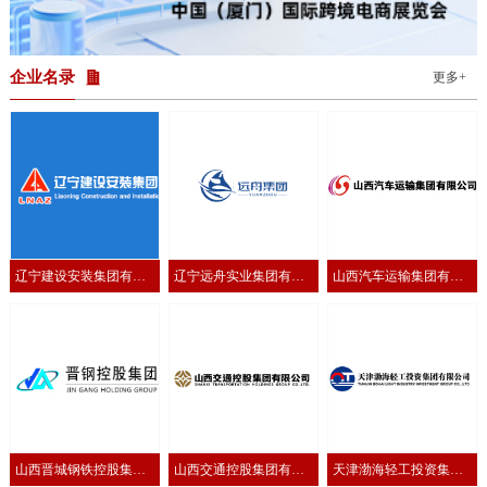
的深入洽谈。通过直观的产品展示与专业交流，越方企业进一步加深
了对临沂产品特色与优势的了解，为后续合作奠定了坚实基础。为进
一步把握越南市场动态与消费需求，活动期间，临沂国际商会还组织
11家参展企业拜访了越南全球电子商务协会，并实
企业名录
更多+
辽宁建设安装集团有限
辽宁远舟实业集团有限
山西汽车运输集团有限
公司
公司
公司
山西晋城钢铁控股集团
山西交通控股集团有限
天津渤海轻工投资集团