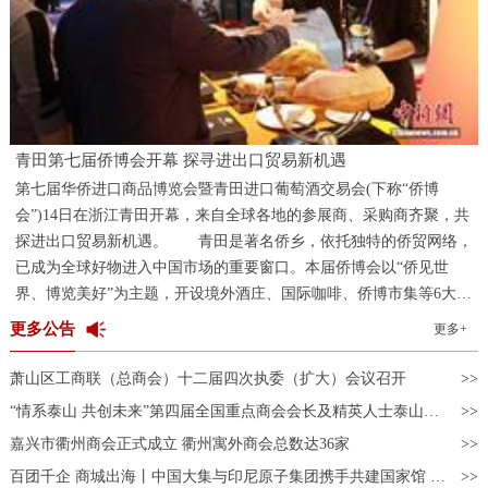
青田第七届侨博会开幕 探寻进出口贸易新机遇
第七届华侨进口商品博览会暨青田进口葡萄酒交易会(下称“侨博
会”)14日在浙江青田开幕，来自全球各地的参展商、采购商齐聚，共
探进出口贸易新机遇。 青田是著名侨乡，依托独特的侨贸网络，
已成为全球好物进入中国市场的重要窗口。本届侨博会以“侨见世
界、博览美好”为主题，开设境外酒庄、国际咖啡、侨博市集等6大主
题展区，邀请境内外企业1100家、商协会及侨团150余家，展出展销3
更多公告
更多+
万多款优质进口商品。 “中国民众对葡萄酒的喜爱超出我预
期。”来自意大利的酒商丹尼尔·吉罗拉米(Daniele Girolami)在青田友
萧山区工商联（总商会）十二届四次执委（扩大）会议召开
人的引荐下，第一次参加侨博会，只见其展柜前，前来品酒、咨询的
“情系泰山 共创未来”第四届全国重点商会会长及精英人士泰山行活动成功举办
采购商络绎不绝。“侨博会上能够对接到很多中国商家，让更多人了
嘉兴市衢州商会正式成立 衢州寓外商会总数达36家
解意大利葡萄酒的品质，期待未来的交流与合作。” “科技味”是
此次酒展的一大亮点。在“云端酒庄”展区，观众佩戴AR眼镜，即
百团千企 商城出海丨中国大集与印尼原子集团携手共建国家馆 开启东盟数字贸易合作新篇章