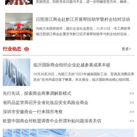
质效情况，剖析存在问题与不足，进一步明确攻坚方向，确保圆
投资中心，重视对中小科技企业的培育；打造内陆制度型的开放
起执法办案的职责使命，全力以赴提升办案质效，打好收官战，
满完成全年审判执行工作任务。领导班子成员及各部门负责同志
高地，促进企业获得更多的广阔国际和国内市场。对话活动上，
以最大努力争取最好结果，确保实现全年各项任务目标。潘晓晖
参加会议。会议通报了1-10月全院审执数据及审判态势运行情
上海市湖北商会会长、上海国鼎集团董事长张国雄，广东省湖北
要求，一是要正视问题，准确把握审判执行态势。要充分认识到
况，重点分析当前存在的短板弱项，提出针对性工作建议。会议
商会
日照浙江商会赴黔江开展帮扶助学暨村企结对活动
当前我市法院受理案件增长快、存量案件较多、个别质效指标差
要求：一是加大结案力度，压实法官管理督促和助理实质参审责
于不满意值的工作形势，从横向和纵向对比中找准差距，对照年
为助力东西部协作，践行企业社会责任，11月11日，市工商联带
任，凝聚团队合力清旧存、提质效；二是提高审判效率，进一步
度工作要点和任务分工方案，系统梳理工作进度，把握时间窗
领日照浙江商会赴重庆市黔江区开展帮扶助学与村企结对活动。
做好繁简分流，严把审限变更关口，加强鉴定等案件督促推进，
口，巩固优势、补齐短板、均衡发展，全面提升执法办案质效。
本次活动日照浙江商会专门成立了“东西部协作黔江助学基金”，
全面提升司法效率；三是着力实质解纷。充分发挥庭审庭审实质
二是要奋力冲刺，全力以赴打好年底收官战。要抓好均衡结案管
向黔江区五个乡镇的25名困难学生捐赠助学金2.5万元，并以实地
化作用，用足用好先行调解、诉中调解、执前督促等多元解纷手
行业动态
理。要不折不扣贯彻立案登记制，在确保案件质量的前提下，提
更多+
走访和参观考察的形式，深化了东西部协作与企地交流。日照浙
段，推动矛盾纠纷高效化解；四是统筹推进各项工作，牢固树
高
江商会执行会长施铝锡，黔江区工商联党组书记陈武，党组成
立“一盘棋”思想，加强各部门衔接配合，对照年度重点工作查漏
员、副主席曾祥文等共同出席活动。爱心传递温暖，善举托举希
补缺，确保各项部署落地见效，打好全年工作收官之战。
临沂国际商会组织企业赴越参展成果丰硕
望活动当日，双方首先在正阳街道桐坪社区居委会举行了简洁而
温馨的村企结对仪式。日照浙江商会5家会员企业分别与正阳街道
10月26至28日，为期三天的“2025年越南国际工业、贸易及消费品博
桐坪社区、白石镇鞍山村、天河村、凤山村、中河村正式建立结
览会”在河内成功落下帷幕。本次展会，临沂国际商会精心组织我市
对帮扶关系。仪式上，商会代表将承载着爱与希望的2.5万元助学
55家企业组团亮相越南，参展企业数量占全省总参展企业数量的
金交付给学生，专项用于资助25名品学兼优的困难学生，以缓解
60%，充分展现了临沂商城拓展国际市场的强劲势头与综合实力。本
先行先试，探索商会商事调解新模式
他们的求学压力，激励他们奋发向上。日照浙江商会施会长表
次临沂参展企业涵盖劳保用品、五金工具、建筑材料、日用百货等多
示：“教育是阻断贫困代际传递的根本之策。日照浙江商会始终关
个优势行业，展品丰富、品类齐全，吸引了大量越南当地企业驻足咨
省药品监管局召开全省化妆品安全风险会商会
注社会公益，尤其重视教育事业。我们希望通过这次绵薄之力，
询、深入洽谈，越南采购商对临沂企业产品的质量、性能和价格表现
为黔江的孩子们点亮一盏希望的灯，帮助他们更好地完成学业，
深圳市安徽商会一行来我市考察
出浓厚兴趣和高度认可，充分体现了“临沂制造”在东南亚市场的竞争
成长为社会有用之才。”实地走访察实情，深切关怀
力和吸引力。展会现场共有30余家临沂企业与越方达成初步采购意
欧盟中国商会对欧盟调查中企所谓补贴问题深表关切
向，意向合作金额约1600万美元。展会期间，由山东省贸促会与越
南工贸部共同主办的中越企业对接会成功举行。临沂展团积极把握机
遇，共有20余家企业参与对接，与越南采购商开展面对面、一对一