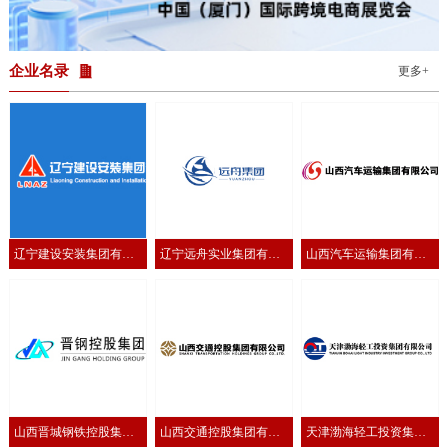
的深入洽谈。通过直观的产品展示与专业交流，越方企业进一步加深
了对临沂产品特色与优势的了解，为后续合作奠定了坚实基础。为进
一步把握越南市场动态与消费需求，活动期间，临沂国际商会还组织
11家参展企业拜访了越南全球电子商务协会，并实
企业名录
更多+
辽宁建设安装集团有限
辽宁远舟实业集团有限
山西汽车运输集团有限
公司
公司
公司
山西晋城钢铁控股集团
山西交通控股集团有限
天津渤海轻工投资集团