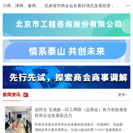
可“穿越”到万里之外的海外酒庄，体验葡萄酒制作全流程。同时，以
川商、津商、秦商……兄弟省市商会会长看好湖北发展前景：将引领带动更多企业来鄂投资兴业
参展商为原型打造的“数字人”，通过展台大屏不间断讲解酒庄文化与
酿造工艺，并同步在网络直播间进行展销。 侨博会已成为浙江承
接中国国际进口博览会溢出效
新闻资讯
更多+
促民生 见成效—区工商联（总商会）有力有效激发
民营企业发展新活力
民营企业是全区经济社会发展的坚强基石，在稳增长、促创新、
增就业等方面作用突出。为深入推动区委“12345”发展思路目标