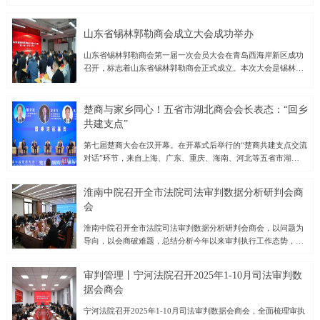
要求落地见效，进一步提升企业发展质量，激发市场活力，并结
合11月7日全区经济运行分析会议精神，11月11日—12日，北林
区工商联（总商会）围绕开展“进企业、解难题、送政策、促发
山东省锡林郭勒商会成立大会成功举办
展”活动，先后前往绥化鼎汇生物科技有限公司、绥化麦丰农产品
山东省锡林郭勒商会第一届一次会员大会在青岛西海岸新区成功
加工有限公司、鹊鹞通用航空服务（黑龙江）有限公司、绥化市
召开，标志着山东省锡林郭勒商会正式成立。本次大会是锡林郭
大豫商贸有限公司等企业，通过实地察看、座谈交流，深入了解
勒籍在鲁企业家与各界人士凝聚共识、共谋发展的重要里程碑。
企业运行和市场开发等情况，跟踪政策落地成效，收集企业在发
大会在庄严的国歌声中拉开帷幕。会议首先宣读了业务主管单位
展中的堵点难点，以求达到建言献策推动企业发展的目的，进而
《关于同意召开山东省锡林郭勒商会成立大会的批复》，随后审
激发企业家敢闯敢拼的精神，在各自赛道上书写着开拓奋进的精
楚商与家乡同心！五省市湖北商会会长表态：“回乡
议并通过了《山东省锡林郭勒商会成立筹备工作报告》《第一届
彩篇章，为全区经济高质量发展做出新贡献。绥化鼎汇生物科技
共建支点”
会员大会选举办法（草案）》《章程（草案）》《会费管理办法
有限公司是一家集饲料生产、研发及销售于一体的企业，深耕农
（草案）》等重要文件。会议还审议通过了总监票人、监票人名
第七届楚商大会在汉开幕。在开幕式后举行的“楚商共建支点交流
牧领域十余载，“鼎汇”牌饲料、浓缩饲料覆盖猪、禽等品类，销
单，并公布了第一届理事会、负责人及监事会候选人名单。经过
对话”环节，来自上海、广东、重庆、海南、河北等五省市湖北商
售网络覆盖黑龙江区域。在与企业负责人交流中，他们感到，当
公正、公开的选举程序，大会成功选举出首届理事会成员、负责
会的会长齐聚一堂，围绕“楚商向新同行、回乡共建支点”主题，
前畜牧业市场处在阶段性波动阶段，部分养殖户出现弃养、空栏
人及监事会成员，为商会的规范运作和长远发展奠定了坚实基
共话湖北民营经济创新发展路径，凝聚楚商力量，助力湖北加快
现象，企业产品销售出现暂时困难。工商联建议企业
淮南中院召开全市法院司法审判数据分析研判会商
础。新当选的会长青岛蒙记牧业发展有限公司董事长常星原在致
建成中部地区崛起重要战略支点。对话活动伊始，武汉大学经济
会
辞中表示，山东省锡林郭勒商会将秉承“服务会员、促进交流、助
与管理学院副院长、武汉大学中国新民营经济研究中心主任罗知
力发展”的宗旨，积极搭建鲁蒙两地经济文化交流的桥梁，推动在
教授发表了题为《湖北民营经济创新发展服务支点建设》的主旨
淮南中院召开全市法院司法审判数据分析研判会商会，以问题为
鲁锡林郭勒籍企业家的合作共赢，为山东与内蒙古的经济社会发
演讲。罗知教授援引数据指出，在中部崛起战略中，武汉发挥着
导向，以会商破难题，总结分析今年以来审判执行工作态势，部
展贡献力量。山东省锡林郭勒商会的成立，不仅为在鲁的锡林郭
领头羊作用，而民营经济已成为支撑湖北发展的关键力量。罗知
署年底执法办案工作，确保圆满完成全年执法办案工作目标。市
勒籍人士提供了一个温暖的“家园”，也将进一步促进两地资源整
教授认为，湖北民营经济的创新发展有三个非常宝贵的机遇：一
中院党组书记、院长潘晓晖出席会议并讲话。会议通报了2025年
合、
是湖北发展有根产业优势突出；二是人工智能的颠覆式科技创
审判管理丨宁河法院召开2025年1-10月司法审判数
1-10月全市法院审判执行工作情况。各基层法院逐一汇报执法办
新；三是百万大学生是数字时代逆向创新的主力军。为做好湖北
据会商会
案相关情况，剖析当前工作中存在的短板和不足，并明确了工作
民营企业创新发展的保障，她建议，要建立一流的中小企业创新
目标和改进举措。市中院各分管院领导点评和部署了条线相关工
宁河法院召开2025年1-10月司法审判数据会商会，全面梳理审执
生态，为中小企业提供公平竞争的市场环境；建设长江中游创新
作。潘晓晖强调，全市法院要紧盯年度目标任务不放松，坚决扛