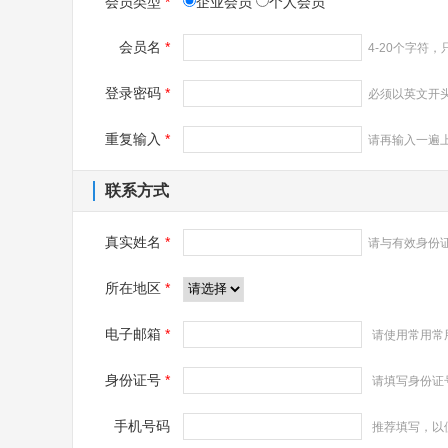
会员类型
*
企业会员
个人会员
会员名
*
4-20个字符，
登录密码
*
必须以英文开头
重复输入
*
请再输入一遍
联系方式
真实姓名
*
请与有效身份
所在地区
*
电子邮箱
*
请使用常用常用
身份证号
*
请填写身份证
手机号码
推荐填写，以