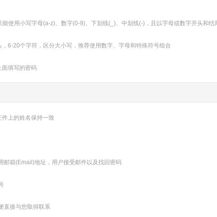
只能使用小写字母(a-z)、数字(0-9)、下划线(_)、中划线(-)，且以字母或数字开头和结
，6-20个字符，区分大小写，推荐使用数字、字母和特殊符号组合
上面填写的密码
证件上的姓名保持一致
邮箱(Email)地址，用户接受邮件以及找回密码
号
便直接与您取得联系