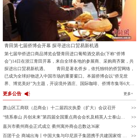
青田第七届侨博会开幕 探寻进出口贸易新机遇
第七届华侨进口商品博览会暨青田进口葡萄酒交易会(下称“侨博
会”)14日在浙江青田开幕，来自全球各地的参展商、采购商齐聚，共
探进出口贸易新机遇。 青田是著名侨乡，依托独特的侨贸网络，
已成为全球好物进入中国市场的重要窗口。本届侨博会以“侨见世
界、博览美好”为主题，开设境外酒庄、国际咖啡、侨博市集等6大主
题展区，邀请境内外企业1100家、商协会及侨团150余家，展出展销3
更多公告
更多+
万多款优质进口商品。 “中国民众对葡萄酒的喜爱超出我预
期。”来自意大利的酒商丹尼尔·吉罗拉米(Daniele Girolami)在青田友
萧山区工商联（总商会）十二届四次执委（扩大）会议召开
人的引荐下，第一次参加侨博会，只见其展柜前，前来品酒、咨询的
“情系泰山 共创未来”第四届全国重点商会会长及精英人士泰山行活动成功举办
采购商络绎不绝。“侨博会上能够对接到很多中国商家，让更多人了
嘉兴市衢州商会正式成立 衢州寓外商会总数达36家
解意大利葡萄酒的品质，期待未来的交流与合作。” “科技味”是
此次酒展的一大亮点。在“云端酒庄”展区，观众佩戴AR眼镜，即
百团千企 商城出海丨中国大集与印尼原子集团携手共建国家馆 开启东盟数字贸易合作新篇章