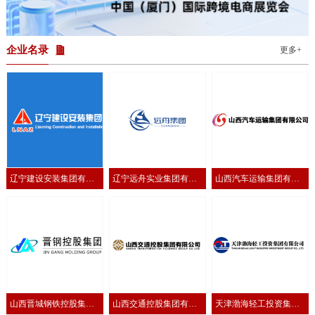
的深入洽谈。通过直观的产品展示与专业交流，越方企业进一步加深
了对临沂产品特色与优势的了解，为后续合作奠定了坚实基础。为进
一步把握越南市场动态与消费需求，活动期间，临沂国际商会还组织
11家参展企业拜访了越南全球电子商务协会，并实
企业名录
更多+
辽宁建设安装集团有限
辽宁远舟实业集团有限
山西汽车运输集团有限
公司
公司
公司
山西晋城钢铁控股集团
山西交通控股集团有限
天津渤海轻工投资集团