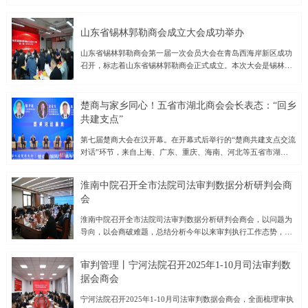
要求落地见效，进一步提升企业发展质量，激发市场活力，并结
合11月7日全区经济运行分析会议精神，11月11日—12日，北林
区工商联（总商会）围绕开展“进企业、解难题、送政策、促发
山东省锡林郭勒商会成立大会成功举办
展”活动，先后前往绥化鼎汇生物科技有限公司、绥化麦丰农产品
山东省锡林郭勒商会第一届一次会员大会在青岛西海岸新区成功
加工有限公司、鹊鹞通用航空服务（黑龙江）有限公司、绥化市
召开，标志着山东省锡林郭勒商会正式成立。本次大会是锡林郭
大豫商贸有限公司等企业，通过实地察看、座谈交流，深入了解
勒籍在鲁企业家与各界人士凝聚共识、共谋发展的重要里程碑。
企业运行和市场开发等情况，跟踪政策落地成效，收集企业在发
大会在庄严的国歌声中拉开帷幕。会议首先宣读了业务主管单位
展中的堵点难点，以求达到建言献策推动企业发展的目的，进而
《关于同意召开山东省锡林郭勒商会成立大会的批复》，随后审
激发企业家敢闯敢拼的精神，在各自赛道上书写着开拓奋进的精
楚商与家乡同心！五省市湖北商会会长表态：“回乡
议并通过了《山东省锡林郭勒商会成立筹备工作报告》《第一届
彩篇章，为全区经济高质量发展做出新贡献。绥化鼎汇生物科技
共建支点”
会员大会选举办法（草案）》《章程（草案）》《会费管理办法
有限公司是一家集饲料生产、研发及销售于一体的企业，深耕农
（草案）》等重要文件。会议还审议通过了总监票人、监票人名
第七届楚商大会在汉开幕。在开幕式后举行的“楚商共建支点交流
牧领域十余载，“鼎汇”牌饲料、浓缩饲料覆盖猪、禽等品类，销
单，并公布了第一届理事会、负责人及监事会候选人名单。经过
对话”环节，来自上海、广东、重庆、海南、河北等五省市湖北商
售网络覆盖黑龙江区域。在与企业负责人交流中，他们感到，当
公正、公开的选举程序，大会成功选举出首届理事会成员、负责
会的会长齐聚一堂，围绕“楚商向新同行、回乡共建支点”主题，
前畜牧业市场处在阶段性波动阶段，部分养殖户出现弃养、空栏
人及监事会成员，为商会的规范运作和长远发展奠定了坚实基
共话湖北民营经济创新发展路径，凝聚楚商力量，助力湖北加快
现象，企业产品销售出现暂时困难。工商联建议企业
淮南中院召开全市法院司法审判数据分析研判会商
础。新当选的会长青岛蒙记牧业发展有限公司董事长常星原在致
建成中部地区崛起重要战略支点。对话活动伊始，武汉大学经济
会
辞中表示，山东省锡林郭勒商会将秉承“服务会员、促进交流、助
与管理学院副院长、武汉大学中国新民营经济研究中心主任罗知
力发展”的宗旨，积极搭建鲁蒙两地经济文化交流的桥梁，推动在
教授发表了题为《湖北民营经济创新发展服务支点建设》的主旨
淮南中院召开全市法院司法审判数据分析研判会商会，以问题为
鲁锡林郭勒籍企业家的合作共赢，为山东与内蒙古的经济社会发
演讲。罗知教授援引数据指出，在中部崛起战略中，武汉发挥着
导向，以会商破难题，总结分析今年以来审判执行工作态势，部
展贡献力量。山东省锡林郭勒商会的成立，不仅为在鲁的锡林郭
领头羊作用，而民营经济已成为支撑湖北发展的关键力量。罗知
署年底执法办案工作，确保圆满完成全年执法办案工作目标。市
勒籍人士提供了一个温暖的“家园”，也将进一步促进两地资源整
教授认为，湖北民营经济的创新发展有三个非常宝贵的机遇：一
中院党组书记、院长潘晓晖出席会议并讲话。会议通报了2025年
合、
是湖北发展有根产业优势突出；二是人工智能的颠覆式科技创
审判管理丨宁河法院召开2025年1-10月司法审判数
1-10月全市法院审判执行工作情况。各基层法院逐一汇报执法办
新；三是百万大学生是数字时代逆向创新的主力军。为做好湖北
据会商会
案相关情况，剖析当前工作中存在的短板和不足，并明确了工作
民营企业创新发展的保障，她建议，要建立一流的中小企业创新
目标和改进举措。市中院各分管院领导点评和部署了条线相关工
宁河法院召开2025年1-10月司法审判数据会商会，全面梳理审执
生态，为中小企业提供公平竞争的市场环境；建设长江中游创新
作。潘晓晖强调，全市法院要紧盯年度目标任务不放松，坚决扛