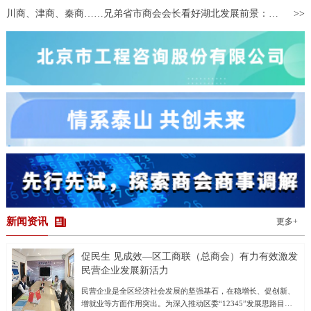
可“穿越”到万里之外的海外酒庄，体验葡萄酒制作全流程。同时，以
川商、津商、秦商……兄弟省市商会会长看好湖北发展前景：将引领带动更多企业来鄂投资兴业
参展商为原型打造的“数字人”，通过展台大屏不间断讲解酒庄文化与
酿造工艺，并同步在网络直播间进行展销。 侨博会已成为浙江承
接中国国际进口博览会溢出效
新闻资讯
更多+
促民生 见成效—区工商联（总商会）有力有效激发
民营企业发展新活力
民营企业是全区经济社会发展的坚强基石，在稳增长、促创新、
增就业等方面作用突出。为深入推动区委“12345”发展思路目标