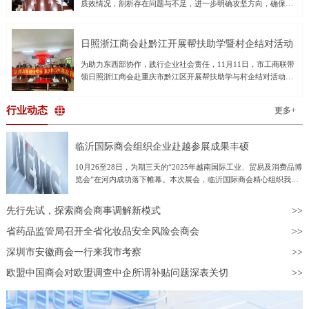
质效情况，剖析存在问题与不足，进一步明确攻坚方向，确保圆
投资中心，重视对中小科技企业的培育；打造内陆制度型的开放
起执法办案的职责使命，全力以赴提升办案质效，打好收官战，
满完成全年审判执行工作任务。领导班子成员及各部门负责同志
高地，促进企业获得更多的广阔国际和国内市场。对话活动上，
以最大努力争取最好结果，确保实现全年各项任务目标。潘晓晖
参加会议。会议通报了1-10月全院审执数据及审判态势运行情
上海市湖北商会会长、上海国鼎集团董事长张国雄，广东省湖北
要求，一是要正视问题，准确把握审判执行态势。要充分认识到
况，重点分析当前存在的短板弱项，提出针对性工作建议。会议
商会
日照浙江商会赴黔江开展帮扶助学暨村企结对活动
当前我市法院受理案件增长快、存量案件较多、个别质效指标差
要求：一是加大结案力度，压实法官管理督促和助理实质参审责
于不满意值的工作形势，从横向和纵向对比中找准差距，对照年
为助力东西部协作，践行企业社会责任，11月11日，市工商联带
任，凝聚团队合力清旧存、提质效；二是提高审判效率，进一步
度工作要点和任务分工方案，系统梳理工作进度，把握时间窗
领日照浙江商会赴重庆市黔江区开展帮扶助学与村企结对活动。
做好繁简分流，严把审限变更关口，加强鉴定等案件督促推进，
口，巩固优势、补齐短板、均衡发展，全面提升执法办案质效。
本次活动日照浙江商会专门成立了“东西部协作黔江助学基金”，
全面提升司法效率；三是着力实质解纷。充分发挥庭审庭审实质
二是要奋力冲刺，全力以赴打好年底收官战。要抓好均衡结案管
向黔江区五个乡镇的25名困难学生捐赠助学金2.5万元，并以实地
化作用，用足用好先行调解、诉中调解、执前督促等多元解纷手
行业动态
理。要不折不扣贯彻立案登记制，在确保案件质量的前提下，提
更多+
走访和参观考察的形式，深化了东西部协作与企地交流。日照浙
段，推动矛盾纠纷高效化解；四是统筹推进各项工作，牢固树
高
江商会执行会长施铝锡，黔江区工商联党组书记陈武，党组成
立“一盘棋”思想，加强各部门衔接配合，对照年度重点工作查漏
员、副主席曾祥文等共同出席活动。爱心传递温暖，善举托举希
补缺，确保各项部署落地见效，打好全年工作收官之战。
临沂国际商会组织企业赴越参展成果丰硕
望活动当日，双方首先在正阳街道桐坪社区居委会举行了简洁而
温馨的村企结对仪式。日照浙江商会5家会员企业分别与正阳街道
10月26至28日，为期三天的“2025年越南国际工业、贸易及消费品博
桐坪社区、白石镇鞍山村、天河村、凤山村、中河村正式建立结
览会”在河内成功落下帷幕。本次展会，临沂国际商会精心组织我市
对帮扶关系。仪式上，商会代表将承载着爱与希望的2.5万元助学
55家企业组团亮相越南，参展企业数量占全省总参展企业数量的
金交付给学生，专项用于资助25名品学兼优的困难学生，以缓解
60%，充分展现了临沂商城拓展国际市场的强劲势头与综合实力。本
先行先试，探索商会商事调解新模式
他们的求学压力，激励他们奋发向上。日照浙江商会施会长表
次临沂参展企业涵盖劳保用品、五金工具、建筑材料、日用百货等多
示：“教育是阻断贫困代际传递的根本之策。日照浙江商会始终关
个优势行业，展品丰富、品类齐全，吸引了大量越南当地企业驻足咨
省药品监管局召开全省化妆品安全风险会商会
注社会公益，尤其重视教育事业。我们希望通过这次绵薄之力，
询、深入洽谈，越南采购商对临沂企业产品的质量、性能和价格表现
为黔江的孩子们点亮一盏希望的灯，帮助他们更好地完成学业，
深圳市安徽商会一行来我市考察
出浓厚兴趣和高度认可，充分体现了“临沂制造”在东南亚市场的竞争
成长为社会有用之才。”实地走访察实情，深切关怀
力和吸引力。展会现场共有30余家临沂企业与越方达成初步采购意
欧盟中国商会对欧盟调查中企所谓补贴问题深表关切
向，意向合作金额约1600万美元。展会期间，由山东省贸促会与越
南工贸部共同主办的中越企业对接会成功举行。临沂展团积极把握机
遇，共有20余家企业参与对接，与越南采购商开展面对面、一对一