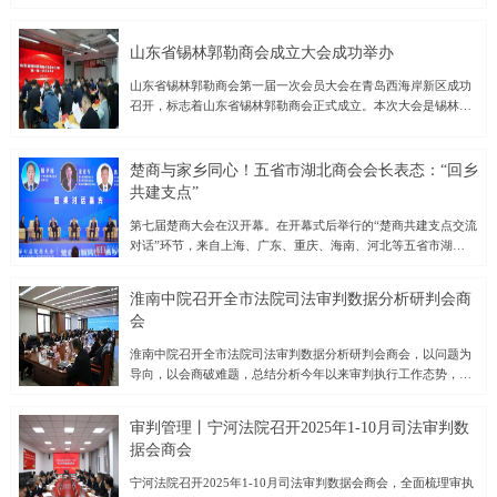
要求落地见效，进一步提升企业发展质量，激发市场活力，并结
合11月7日全区经济运行分析会议精神，11月11日—12日，北林
区工商联（总商会）围绕开展“进企业、解难题、送政策、促发
山东省锡林郭勒商会成立大会成功举办
展”活动，先后前往绥化鼎汇生物科技有限公司、绥化麦丰农产品
山东省锡林郭勒商会第一届一次会员大会在青岛西海岸新区成功
加工有限公司、鹊鹞通用航空服务（黑龙江）有限公司、绥化市
召开，标志着山东省锡林郭勒商会正式成立。本次大会是锡林郭
大豫商贸有限公司等企业，通过实地察看、座谈交流，深入了解
勒籍在鲁企业家与各界人士凝聚共识、共谋发展的重要里程碑。
企业运行和市场开发等情况，跟踪政策落地成效，收集企业在发
大会在庄严的国歌声中拉开帷幕。会议首先宣读了业务主管单位
展中的堵点难点，以求达到建言献策推动企业发展的目的，进而
《关于同意召开山东省锡林郭勒商会成立大会的批复》，随后审
激发企业家敢闯敢拼的精神，在各自赛道上书写着开拓奋进的精
楚商与家乡同心！五省市湖北商会会长表态：“回乡
议并通过了《山东省锡林郭勒商会成立筹备工作报告》《第一届
彩篇章，为全区经济高质量发展做出新贡献。绥化鼎汇生物科技
共建支点”
会员大会选举办法（草案）》《章程（草案）》《会费管理办法
有限公司是一家集饲料生产、研发及销售于一体的企业，深耕农
（草案）》等重要文件。会议还审议通过了总监票人、监票人名
第七届楚商大会在汉开幕。在开幕式后举行的“楚商共建支点交流
牧领域十余载，“鼎汇”牌饲料、浓缩饲料覆盖猪、禽等品类，销
单，并公布了第一届理事会、负责人及监事会候选人名单。经过
对话”环节，来自上海、广东、重庆、海南、河北等五省市湖北商
售网络覆盖黑龙江区域。在与企业负责人交流中，他们感到，当
公正、公开的选举程序，大会成功选举出首届理事会成员、负责
会的会长齐聚一堂，围绕“楚商向新同行、回乡共建支点”主题，
前畜牧业市场处在阶段性波动阶段，部分养殖户出现弃养、空栏
人及监事会成员，为商会的规范运作和长远发展奠定了坚实基
共话湖北民营经济创新发展路径，凝聚楚商力量，助力湖北加快
现象，企业产品销售出现暂时困难。工商联建议企业
淮南中院召开全市法院司法审判数据分析研判会商
础。新当选的会长青岛蒙记牧业发展有限公司董事长常星原在致
建成中部地区崛起重要战略支点。对话活动伊始，武汉大学经济
会
辞中表示，山东省锡林郭勒商会将秉承“服务会员、促进交流、助
与管理学院副院长、武汉大学中国新民营经济研究中心主任罗知
力发展”的宗旨，积极搭建鲁蒙两地经济文化交流的桥梁，推动在
教授发表了题为《湖北民营经济创新发展服务支点建设》的主旨
淮南中院召开全市法院司法审判数据分析研判会商会，以问题为
鲁锡林郭勒籍企业家的合作共赢，为山东与内蒙古的经济社会发
演讲。罗知教授援引数据指出，在中部崛起战略中，武汉发挥着
导向，以会商破难题，总结分析今年以来审判执行工作态势，部
展贡献力量。山东省锡林郭勒商会的成立，不仅为在鲁的锡林郭
领头羊作用，而民营经济已成为支撑湖北发展的关键力量。罗知
署年底执法办案工作，确保圆满完成全年执法办案工作目标。市
勒籍人士提供了一个温暖的“家园”，也将进一步促进两地资源整
教授认为，湖北民营经济的创新发展有三个非常宝贵的机遇：一
中院党组书记、院长潘晓晖出席会议并讲话。会议通报了2025年
合、
是湖北发展有根产业优势突出；二是人工智能的颠覆式科技创
审判管理丨宁河法院召开2025年1-10月司法审判数
1-10月全市法院审判执行工作情况。各基层法院逐一汇报执法办
新；三是百万大学生是数字时代逆向创新的主力军。为做好湖北
据会商会
案相关情况，剖析当前工作中存在的短板和不足，并明确了工作
民营企业创新发展的保障，她建议，要建立一流的中小企业创新
目标和改进举措。市中院各分管院领导点评和部署了条线相关工
宁河法院召开2025年1-10月司法审判数据会商会，全面梳理审执
生态，为中小企业提供公平竞争的市场环境；建设长江中游创新
作。潘晓晖强调，全市法院要紧盯年度目标任务不放松，坚决扛