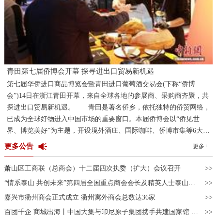
青田第七届侨博会开幕 探寻进出口贸易新机遇
第七届华侨进口商品博览会暨青田进口葡萄酒交易会(下称“侨博
会”)14日在浙江青田开幕，来自全球各地的参展商、采购商齐聚，共
探进出口贸易新机遇。 青田是著名侨乡，依托独特的侨贸网络，
已成为全球好物进入中国市场的重要窗口。本届侨博会以“侨见世
界、博览美好”为主题，开设境外酒庄、国际咖啡、侨博市集等6大主
题展区，邀请境内外企业1100家、商协会及侨团150余家，展出展销3
更多公告
更多+
万多款优质进口商品。 “中国民众对葡萄酒的喜爱超出我预
期。”来自意大利的酒商丹尼尔·吉罗拉米(Daniele Girolami)在青田友
萧山区工商联（总商会）十二届四次执委（扩大）会议召开
人的引荐下，第一次参加侨博会，只见其展柜前，前来品酒、咨询的
“情系泰山 共创未来”第四届全国重点商会会长及精英人士泰山行活动成功举办
采购商络绎不绝。“侨博会上能够对接到很多中国商家，让更多人了
嘉兴市衢州商会正式成立 衢州寓外商会总数达36家
解意大利葡萄酒的品质，期待未来的交流与合作。” “科技味”是
此次酒展的一大亮点。在“云端酒庄”展区，观众佩戴AR眼镜，即
百团千企 商城出海丨中国大集与印尼原子集团携手共建国家馆 开启东盟数字贸易合作新篇章