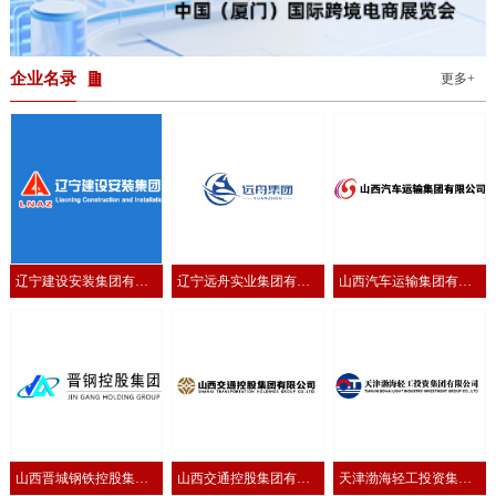
的深入洽谈。通过直观的产品展示与专业交流，越方企业进一步加深
了对临沂产品特色与优势的了解，为后续合作奠定了坚实基础。为进
一步把握越南市场动态与消费需求，活动期间，临沂国际商会还组织
11家参展企业拜访了越南全球电子商务协会，并实
企业名录
更多+
辽宁建设安装集团有限
辽宁远舟实业集团有限
山西汽车运输集团有限
公司
公司
公司
山西晋城钢铁控股集团
山西交通控股集团有限
天津渤海轻工投资集团