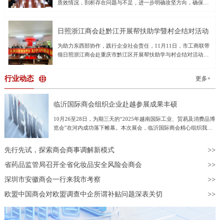
质效情况，剖析存在问题与不足，进一步明确攻坚方向，确保圆
投资中心，重视对中小科技企业的培育；打造内陆制度型的开放
起执法办案的职责使命，全力以赴提升办案质效，打好收官战，
满完成全年审判执行工作任务。领导班子成员及各部门负责同志
高地，促进企业获得更多的广阔国际和国内市场。对话活动上，
以最大努力争取最好结果，确保实现全年各项任务目标。潘晓晖
参加会议。会议通报了1-10月全院审执数据及审判态势运行情
上海市湖北商会会长、上海国鼎集团董事长张国雄，广东省湖北
要求，一是要正视问题，准确把握审判执行态势。要充分认识到
况，重点分析当前存在的短板弱项，提出针对性工作建议。会议
商会
日照浙江商会赴黔江开展帮扶助学暨村企结对活动
当前我市法院受理案件增长快、存量案件较多、个别质效指标差
要求：一是加大结案力度，压实法官管理督促和助理实质参审责
于不满意值的工作形势，从横向和纵向对比中找准差距，对照年
为助力东西部协作，践行企业社会责任，11月11日，市工商联带
任，凝聚团队合力清旧存、提质效；二是提高审判效率，进一步
度工作要点和任务分工方案，系统梳理工作进度，把握时间窗
领日照浙江商会赴重庆市黔江区开展帮扶助学与村企结对活动。
做好繁简分流，严把审限变更关口，加强鉴定等案件督促推进，
口，巩固优势、补齐短板、均衡发展，全面提升执法办案质效。
本次活动日照浙江商会专门成立了“东西部协作黔江助学基金”，
全面提升司法效率；三是着力实质解纷。充分发挥庭审庭审实质
二是要奋力冲刺，全力以赴打好年底收官战。要抓好均衡结案管
向黔江区五个乡镇的25名困难学生捐赠助学金2.5万元，并以实地
化作用，用足用好先行调解、诉中调解、执前督促等多元解纷手
行业动态
理。要不折不扣贯彻立案登记制，在确保案件质量的前提下，提
更多+
走访和参观考察的形式，深化了东西部协作与企地交流。日照浙
段，推动矛盾纠纷高效化解；四是统筹推进各项工作，牢固树
高
江商会执行会长施铝锡，黔江区工商联党组书记陈武，党组成
立“一盘棋”思想，加强各部门衔接配合，对照年度重点工作查漏
员、副主席曾祥文等共同出席活动。爱心传递温暖，善举托举希
补缺，确保各项部署落地见效，打好全年工作收官之战。
临沂国际商会组织企业赴越参展成果丰硕
望活动当日，双方首先在正阳街道桐坪社区居委会举行了简洁而
温馨的村企结对仪式。日照浙江商会5家会员企业分别与正阳街道
10月26至28日，为期三天的“2025年越南国际工业、贸易及消费品博
桐坪社区、白石镇鞍山村、天河村、凤山村、中河村正式建立结
览会”在河内成功落下帷幕。本次展会，临沂国际商会精心组织我市
对帮扶关系。仪式上，商会代表将承载着爱与希望的2.5万元助学
55家企业组团亮相越南，参展企业数量占全省总参展企业数量的
金交付给学生，专项用于资助25名品学兼优的困难学生，以缓解
60%，充分展现了临沂商城拓展国际市场的强劲势头与综合实力。本
先行先试，探索商会商事调解新模式
他们的求学压力，激励他们奋发向上。日照浙江商会施会长表
次临沂参展企业涵盖劳保用品、五金工具、建筑材料、日用百货等多
示：“教育是阻断贫困代际传递的根本之策。日照浙江商会始终关
个优势行业，展品丰富、品类齐全，吸引了大量越南当地企业驻足咨
省药品监管局召开全省化妆品安全风险会商会
注社会公益，尤其重视教育事业。我们希望通过这次绵薄之力，
询、深入洽谈，越南采购商对临沂企业产品的质量、性能和价格表现
为黔江的孩子们点亮一盏希望的灯，帮助他们更好地完成学业，
深圳市安徽商会一行来我市考察
出浓厚兴趣和高度认可，充分体现了“临沂制造”在东南亚市场的竞争
成长为社会有用之才。”实地走访察实情，深切关怀
力和吸引力。展会现场共有30余家临沂企业与越方达成初步采购意
欧盟中国商会对欧盟调查中企所谓补贴问题深表关切
向，意向合作金额约1600万美元。展会期间，由山东省贸促会与越
南工贸部共同主办的中越企业对接会成功举行。临沂展团积极把握机
遇，共有20余家企业参与对接，与越南采购商开展面对面、一对一