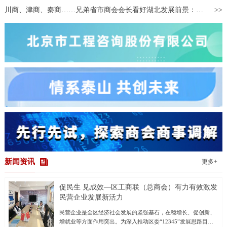
可“穿越”到万里之外的海外酒庄，体验葡萄酒制作全流程。同时，以
川商、津商、秦商……兄弟省市商会会长看好湖北发展前景：将引领带动更多企业来鄂投资兴业
参展商为原型打造的“数字人”，通过展台大屏不间断讲解酒庄文化与
酿造工艺，并同步在网络直播间进行展销。 侨博会已成为浙江承
接中国国际进口博览会溢出效
新闻资讯
更多+
促民生 见成效—区工商联（总商会）有力有效激发
民营企业发展新活力
民营企业是全区经济社会发展的坚强基石，在稳增长、促创新、
增就业等方面作用突出。为深入推动区委“12345”发展思路目标