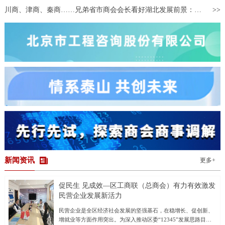
可“穿越”到万里之外的海外酒庄，体验葡萄酒制作全流程。同时，以
川商、津商、秦商……兄弟省市商会会长看好湖北发展前景：将引领带动更多企业来鄂投资兴业
参展商为原型打造的“数字人”，通过展台大屏不间断讲解酒庄文化与
酿造工艺，并同步在网络直播间进行展销。 侨博会已成为浙江承
接中国国际进口博览会溢出效
新闻资讯
更多+
促民生 见成效—区工商联（总商会）有力有效激发
民营企业发展新活力
民营企业是全区经济社会发展的坚强基石，在稳增长、促创新、
增就业等方面作用突出。为深入推动区委“12345”发展思路目标