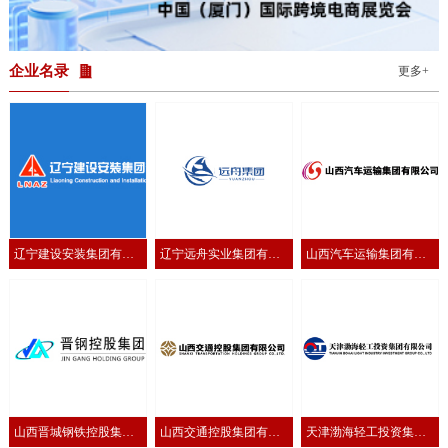
的深入洽谈。通过直观的产品展示与专业交流，越方企业进一步加深
了对临沂产品特色与优势的了解，为后续合作奠定了坚实基础。为进
一步把握越南市场动态与消费需求，活动期间，临沂国际商会还组织
11家参展企业拜访了越南全球电子商务协会，并实
企业名录
更多+
辽宁建设安装集团有限
辽宁远舟实业集团有限
山西汽车运输集团有限
公司
公司
公司
山西晋城钢铁控股集团
山西交通控股集团有限
天津渤海轻工投资集团