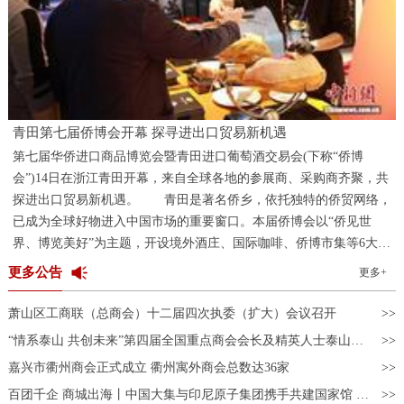
青田第七届侨博会开幕 探寻进出口贸易新机遇
第七届华侨进口商品博览会暨青田进口葡萄酒交易会(下称“侨博
会”)14日在浙江青田开幕，来自全球各地的参展商、采购商齐聚，共
探进出口贸易新机遇。 青田是著名侨乡，依托独特的侨贸网络，
已成为全球好物进入中国市场的重要窗口。本届侨博会以“侨见世
界、博览美好”为主题，开设境外酒庄、国际咖啡、侨博市集等6大主
题展区，邀请境内外企业1100家、商协会及侨团150余家，展出展销3
更多公告
更多+
万多款优质进口商品。 “中国民众对葡萄酒的喜爱超出我预
期。”来自意大利的酒商丹尼尔·吉罗拉米(Daniele Girolami)在青田友
萧山区工商联（总商会）十二届四次执委（扩大）会议召开
人的引荐下，第一次参加侨博会，只见其展柜前，前来品酒、咨询的
“情系泰山 共创未来”第四届全国重点商会会长及精英人士泰山行活动成功举办
采购商络绎不绝。“侨博会上能够对接到很多中国商家，让更多人了
嘉兴市衢州商会正式成立 衢州寓外商会总数达36家
解意大利葡萄酒的品质，期待未来的交流与合作。” “科技味”是
此次酒展的一大亮点。在“云端酒庄”展区，观众佩戴AR眼镜，即
百团千企 商城出海丨中国大集与印尼原子集团携手共建国家馆 开启东盟数字贸易合作新篇章