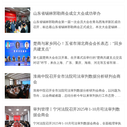
要求落地见效，进一步提升企业发展质量，激发市场活力，并结
合11月7日全区经济运行分析会议精神，11月11日—12日，北林
区工商联（总商会）围绕开展“进企业、解难题、送政策、促发
山东省锡林郭勒商会成立大会成功举办
展”活动，先后前往绥化鼎汇生物科技有限公司、绥化麦丰农产品
山东省锡林郭勒商会第一届一次会员大会在青岛西海岸新区成功
加工有限公司、鹊鹞通用航空服务（黑龙江）有限公司、绥化市
召开，标志着山东省锡林郭勒商会正式成立。本次大会是锡林郭
大豫商贸有限公司等企业，通过实地察看、座谈交流，深入了解
勒籍在鲁企业家与各界人士凝聚共识、共谋发展的重要里程碑。
企业运行和市场开发等情况，跟踪政策落地成效，收集企业在发
大会在庄严的国歌声中拉开帷幕。会议首先宣读了业务主管单位
展中的堵点难点，以求达到建言献策推动企业发展的目的，进而
《关于同意召开山东省锡林郭勒商会成立大会的批复》，随后审
激发企业家敢闯敢拼的精神，在各自赛道上书写着开拓奋进的精
楚商与家乡同心！五省市湖北商会会长表态：“回乡
议并通过了《山东省锡林郭勒商会成立筹备工作报告》《第一届
彩篇章，为全区经济高质量发展做出新贡献。绥化鼎汇生物科技
共建支点”
会员大会选举办法（草案）》《章程（草案）》《会费管理办法
有限公司是一家集饲料生产、研发及销售于一体的企业，深耕农
（草案）》等重要文件。会议还审议通过了总监票人、监票人名
第七届楚商大会在汉开幕。在开幕式后举行的“楚商共建支点交流
牧领域十余载，“鼎汇”牌饲料、浓缩饲料覆盖猪、禽等品类，销
单，并公布了第一届理事会、负责人及监事会候选人名单。经过
对话”环节，来自上海、广东、重庆、海南、河北等五省市湖北商
售网络覆盖黑龙江区域。在与企业负责人交流中，他们感到，当
公正、公开的选举程序，大会成功选举出首届理事会成员、负责
会的会长齐聚一堂，围绕“楚商向新同行、回乡共建支点”主题，
前畜牧业市场处在阶段性波动阶段，部分养殖户出现弃养、空栏
人及监事会成员，为商会的规范运作和长远发展奠定了坚实基
共话湖北民营经济创新发展路径，凝聚楚商力量，助力湖北加快
现象，企业产品销售出现暂时困难。工商联建议企业
淮南中院召开全市法院司法审判数据分析研判会商
础。新当选的会长青岛蒙记牧业发展有限公司董事长常星原在致
建成中部地区崛起重要战略支点。对话活动伊始，武汉大学经济
会
辞中表示，山东省锡林郭勒商会将秉承“服务会员、促进交流、助
与管理学院副院长、武汉大学中国新民营经济研究中心主任罗知
力发展”的宗旨，积极搭建鲁蒙两地经济文化交流的桥梁，推动在
教授发表了题为《湖北民营经济创新发展服务支点建设》的主旨
淮南中院召开全市法院司法审判数据分析研判会商会，以问题为
鲁锡林郭勒籍企业家的合作共赢，为山东与内蒙古的经济社会发
演讲。罗知教授援引数据指出，在中部崛起战略中，武汉发挥着
导向，以会商破难题，总结分析今年以来审判执行工作态势，部
展贡献力量。山东省锡林郭勒商会的成立，不仅为在鲁的锡林郭
领头羊作用，而民营经济已成为支撑湖北发展的关键力量。罗知
署年底执法办案工作，确保圆满完成全年执法办案工作目标。市
勒籍人士提供了一个温暖的“家园”，也将进一步促进两地资源整
教授认为，湖北民营经济的创新发展有三个非常宝贵的机遇：一
中院党组书记、院长潘晓晖出席会议并讲话。会议通报了2025年
合、
是湖北发展有根产业优势突出；二是人工智能的颠覆式科技创
审判管理丨宁河法院召开2025年1-10月司法审判数
1-10月全市法院审判执行工作情况。各基层法院逐一汇报执法办
新；三是百万大学生是数字时代逆向创新的主力军。为做好湖北
据会商会
案相关情况，剖析当前工作中存在的短板和不足，并明确了工作
民营企业创新发展的保障，她建议，要建立一流的中小企业创新
目标和改进举措。市中院各分管院领导点评和部署了条线相关工
宁河法院召开2025年1-10月司法审判数据会商会，全面梳理审执
生态，为中小企业提供公平竞争的市场环境；建设长江中游创新
作。潘晓晖强调，全市法院要紧盯年度目标任务不放松，坚决扛