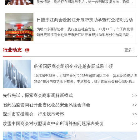
质效情况，剖析存在问题与不足，进一步明确攻坚方向，确保圆
投资中心，重视对中小科技企业的培育；打造内陆制度型的开放
起执法办案的职责使命，全力以赴提升办案质效，打好收官战，
满完成全年审判执行工作任务。领导班子成员及各部门负责同志
高地，促进企业获得更多的广阔国际和国内市场。对话活动上，
以最大努力争取最好结果，确保实现全年各项任务目标。潘晓晖
参加会议。会议通报了1-10月全院审执数据及审判态势运行情
上海市湖北商会会长、上海国鼎集团董事长张国雄，广东省湖北
要求，一是要正视问题，准确把握审判执行态势。要充分认识到
况，重点分析当前存在的短板弱项，提出针对性工作建议。会议
商会
日照浙江商会赴黔江开展帮扶助学暨村企结对活动
当前我市法院受理案件增长快、存量案件较多、个别质效指标差
要求：一是加大结案力度，压实法官管理督促和助理实质参审责
于不满意值的工作形势，从横向和纵向对比中找准差距，对照年
为助力东西部协作，践行企业社会责任，11月11日，市工商联带
任，凝聚团队合力清旧存、提质效；二是提高审判效率，进一步
度工作要点和任务分工方案，系统梳理工作进度，把握时间窗
领日照浙江商会赴重庆市黔江区开展帮扶助学与村企结对活动。
做好繁简分流，严把审限变更关口，加强鉴定等案件督促推进，
口，巩固优势、补齐短板、均衡发展，全面提升执法办案质效。
本次活动日照浙江商会专门成立了“东西部协作黔江助学基金”，
全面提升司法效率；三是着力实质解纷。充分发挥庭审庭审实质
二是要奋力冲刺，全力以赴打好年底收官战。要抓好均衡结案管
向黔江区五个乡镇的25名困难学生捐赠助学金2.5万元，并以实地
化作用，用足用好先行调解、诉中调解、执前督促等多元解纷手
行业动态
理。要不折不扣贯彻立案登记制，在确保案件质量的前提下，提
更多+
走访和参观考察的形式，深化了东西部协作与企地交流。日照浙
段，推动矛盾纠纷高效化解；四是统筹推进各项工作，牢固树
高
江商会执行会长施铝锡，黔江区工商联党组书记陈武，党组成
立“一盘棋”思想，加强各部门衔接配合，对照年度重点工作查漏
员、副主席曾祥文等共同出席活动。爱心传递温暖，善举托举希
补缺，确保各项部署落地见效，打好全年工作收官之战。
临沂国际商会组织企业赴越参展成果丰硕
望活动当日，双方首先在正阳街道桐坪社区居委会举行了简洁而
温馨的村企结对仪式。日照浙江商会5家会员企业分别与正阳街道
10月26至28日，为期三天的“2025年越南国际工业、贸易及消费品博
桐坪社区、白石镇鞍山村、天河村、凤山村、中河村正式建立结
览会”在河内成功落下帷幕。本次展会，临沂国际商会精心组织我市
对帮扶关系。仪式上，商会代表将承载着爱与希望的2.5万元助学
55家企业组团亮相越南，参展企业数量占全省总参展企业数量的
金交付给学生，专项用于资助25名品学兼优的困难学生，以缓解
60%，充分展现了临沂商城拓展国际市场的强劲势头与综合实力。本
先行先试，探索商会商事调解新模式
他们的求学压力，激励他们奋发向上。日照浙江商会施会长表
次临沂参展企业涵盖劳保用品、五金工具、建筑材料、日用百货等多
示：“教育是阻断贫困代际传递的根本之策。日照浙江商会始终关
个优势行业，展品丰富、品类齐全，吸引了大量越南当地企业驻足咨
省药品监管局召开全省化妆品安全风险会商会
注社会公益，尤其重视教育事业。我们希望通过这次绵薄之力，
询、深入洽谈，越南采购商对临沂企业产品的质量、性能和价格表现
为黔江的孩子们点亮一盏希望的灯，帮助他们更好地完成学业，
深圳市安徽商会一行来我市考察
出浓厚兴趣和高度认可，充分体现了“临沂制造”在东南亚市场的竞争
成长为社会有用之才。”实地走访察实情，深切关怀
力和吸引力。展会现场共有30余家临沂企业与越方达成初步采购意
欧盟中国商会对欧盟调查中企所谓补贴问题深表关切
向，意向合作金额约1600万美元。展会期间，由山东省贸促会与越
南工贸部共同主办的中越企业对接会成功举行。临沂展团积极把握机
遇，共有20余家企业参与对接，与越南采购商开展面对面、一对一